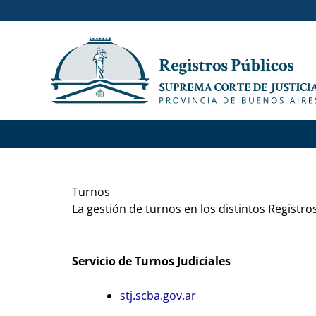
Ir
al
contenido
Turnos
La gestión de turnos en los distintos Registros
Servicio de Turnos Judiciales
stj.scba.gov.ar